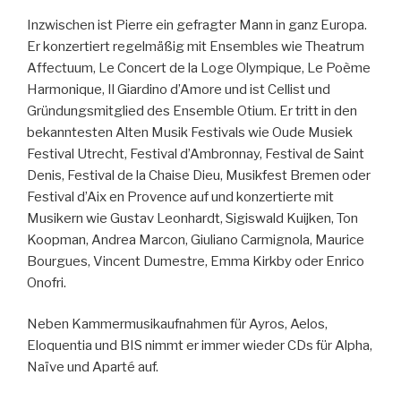
Inzwischen ist Pierre ein gefragter Mann in ganz Europa.
Er konzertiert regelmäßig mit Ensembles wie Theatrum
Affectuum, Le Concert de la Loge Olympique, Le Poème
Harmonique, Il Giardino d’Amore und ist Cellist und
Gründungsmitglied des Ensemble Otium. Er tritt in den
bekanntesten Alten Musik Festivals wie Oude Musiek
Festival Utrecht, Festival d’Ambronnay, Festival de Saint
Denis, Festival de la Chaise Dieu, Musikfest Bremen oder
Festival d’Aix en Provence auf und konzertierte mit
Musikern wie Gustav Leonhardt, Sigiswald Kuijken, Ton
Koopman, Andrea Marcon, Giuliano Carmignola, Maurice
Bourgues, Vincent Dumestre, Emma Kirkby oder Enrico
Onofri.
Neben Kammermusikaufnahmen für Ayros, Aelos,
Eloquentia und BIS nimmt er immer wieder CDs für Alpha,
Naïve und Aparté auf.