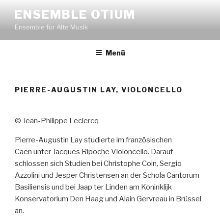
Zum
ENSEMBLE OTIUM
Inhalt
Ensemble für Alte Musik
springen
Menü
PIERRE-AUGUSTIN LAY, VIOLONCELLO
© Jean-Philippe Leclercq
Pierre-Augustin Lay studierte im französischen
Caen unter Jacques Ripoche Violoncello. Darauf
schlossen sich Studien bei Christophe Coin, Sergio
Azzolini und Jesper Christensen an der Schola Cantorum
Basiliensis und bei Jaap ter Linden am Koninklijk
Konservatorium Den Haag und Alain Gervreau in Brüssel
an.