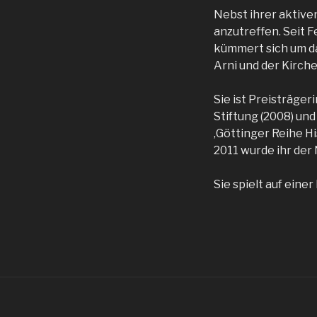
Nebst ihrer aktive
anzutreffen. Seit F
kümmert sich um das
Arni und der Kirche
Sie ist Preisträger
Stiftung (2008) u
‚Göttinger Reihe Hi
2011 wurde ihr der
Sie spielt auf eine