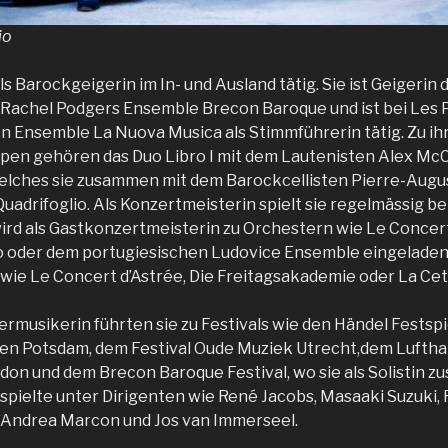
io
als Barockgeigerin im In- und Ausland tätig. Sie ist Geigeri
in Rachel Podgers Ensemble Brecon Baroque und ist bei Les 
n Ensemble La Nuova Musica als Stimmführerin tätig. Zu ih
n gehören das Duo Libro I mit dem Lautenisten Alex McC
lches sie zusammen mit dem Barockcellisten Pierre-Augus
uadrifoglio. Als Konzertmeisterin spielt sie regelmässig be
wird als Gastkonzertmeisterin zu Orchestern wie Le Concert
 oder dem portugiesischen Ludovice Ensemble eingeladen.
 wie Le Concert d’Astrée, Die Freitagsakademie oder La Cetr
ermusikerin führten sie zu Festivals wie den Händel Festsp
en Potsdam, dem Festival Oude Muziek Utrecht,dem Lufthan
on und dem Brecon Baroque Festival, wo sie als Solistin 
 spielte unter Dirigenten wie René Jacobs, Masaaki Suzuki, 
Andrea Marcon und Jos van Immerseel.