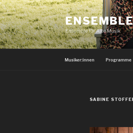
Zum
Inhalt
ENSEMBLE
springen
Ensemble für Alte Musik
Musiker:innen
Programme
SABINE STOFFER