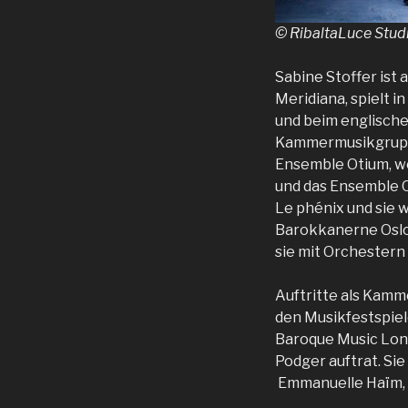
© RibaltaLuce Stud
Sabine Stoffer ist 
Meridiana, spielt 
und beim englische
Kammermusikgruppe
Ensemble Otium, we
und das Ensemble Q
Le phénix und sie 
Barokkanerne Oslo
sie mit Orchestern
Auftritte als Kamm
den Musikfestspiel
Baroque Music Lond
Podger auftrat. Sie
Emmanuelle Haïm, 