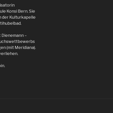
isatorin
ule Konsi Bern. Sie
n der Kulturkapelle
ttihubelbad.
urt Dienemann –
hwuchswettbewerbs
en (mit Meridiana).
erliehen.
in.