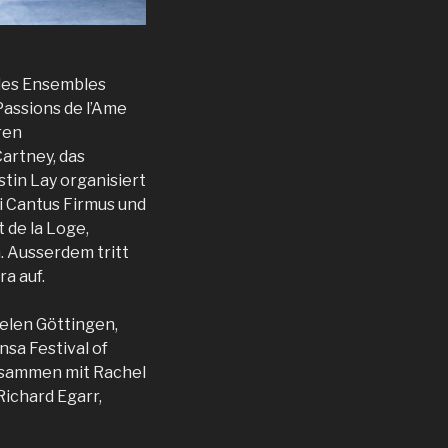
n des Ensembles
Passions de l’Ame
ren
artney, das
tin Lay organisiert
i Cantus Firmus und
 de la Loge,
 Ausserdem tritt
a auf.
ielen Göttingen,
sa Festival of
zusammen mit Rachel
Richard Egarr,