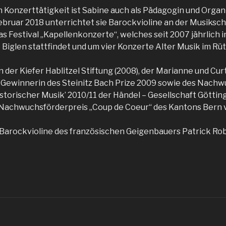
n Konzerttätigkeit ist Sabine auch als Pädagogin und Organ
ebruar 2018 unterrichtet sie Barockvioline an der Musiksch
 Festival „Kapellenkonzerte“, welches seit 2007 jährlich i
 Biglen stattfindet und um vier Konzerte Alter Musik im Rü
in der Kiefer Hablitzel Stiftung (2008), der Marianne und C
nd Gewinnerin des Steinitz Bach Prize 2009 sowie des Nac
storischer Musik’ 2010/11 der Händel – Gesellschaft Götting
 Nachwuchsförderpreis „Coup de Coeur“ des Kantons Bern v
r Barockvioline des französischen Geigenbauers Patrick Rob